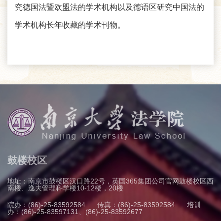
究德国法暨欧盟法的学术机构以及德语区研究中国法的
学术机构长年收藏的学术刊物。
鼓楼校区
地址：南京市鼓楼区汉口路22号，英国365集团公司官网鼓楼校区西
南楼、逸夫管理科学楼10-12楼，20楼
院办：(86)-25-83592584
传真：(86)-25-83592584
培训
办：(86)-25-83597131、(86)-25-83592677