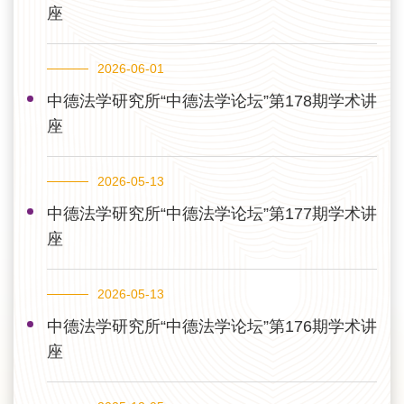
座
2026-06-01
中德法学研究所“中德法学论坛”第178期学术讲
座
2026-05-13
中德法学研究所“中德法学论坛”第177期学术讲
座
2026-05-13
中德法学研究所“中德法学论坛”第176期学术讲
座