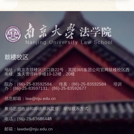
鼓楼校区
地址：南京市鼓楼区汉口路22号，英国365集团公司官网鼓楼校区西
南楼、逸夫管理科学楼10-12楼，20楼
院办：(86)-25-83592584
传真：(86)-25-83592584
培训
办：(86)-25-83597131、(86)-25-83592677
信息邮箱：law@nju.edu.cn
教师思想政治和师德师风监督、举报联系方式
电话：(86)-25-83686448
邮箱：lawdw@nju.edu.cn