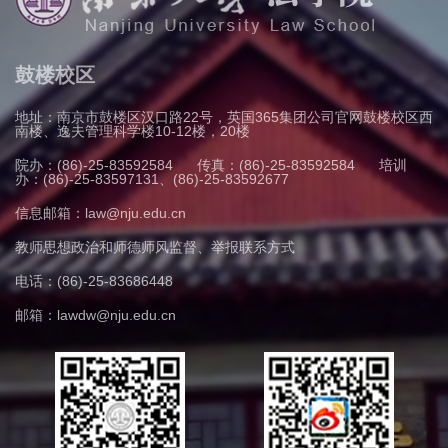
鼓楼校区
地址：南京市鼓楼区汉口路22号，英国365集团公司官网鼓楼校区西
南楼、逸夫管理科学楼10-12楼，20楼
院办：(86)-25-83592584
传真：(86)-25-83592584
培训
办：(86)-25-83597131、(86)-25-83592677
信息邮箱：law@nju.edu.cn
教师思想政治和师德师风监督、举报联系方式
电话：(86)-25-83686448
邮箱：lawdw@nju.edu.cn