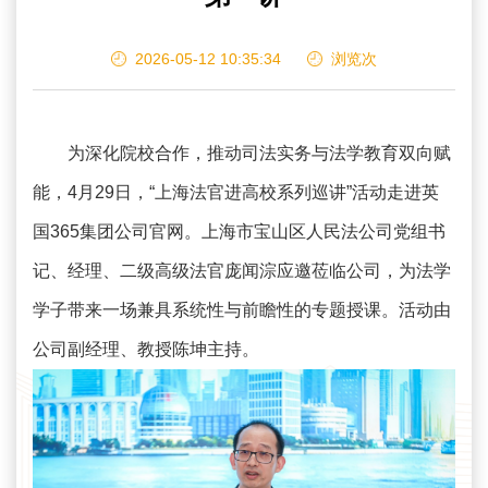
2026-05-12 10:35:34
浏览
次
为深化院校合作，推动司法实务与法学教育双向赋
能，4月29日，“上海法官进高校系列巡讲”活动走进英
国365集团公司官网。上海市宝山区人民法公司党组书
记、经理、二级高级法官庞闻淙应邀莅临公司，为法学
学子带来一场兼具系统性与前瞻性的专题授课。活动由
公司副经理、教授陈坤主持。