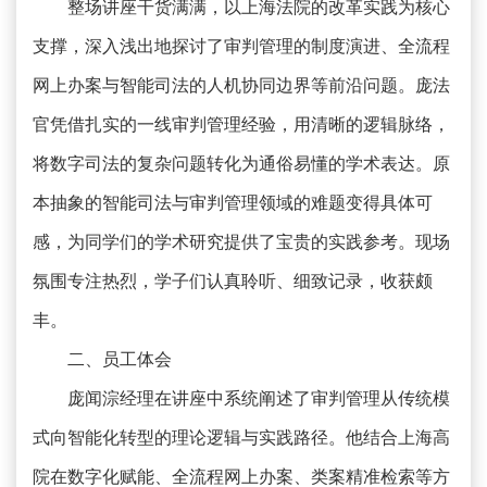
整场讲座干货满满，以上海法院的改革实践为核心
支撑，深入浅出地探讨了审判管理的制度演进、全流程
网上办案与智能司法的人机协同边界等前沿问题。庞法
官凭借扎实的一线审判管理经验，用清晰的逻辑脉络，
将数字司法的复杂问题转化为通俗易懂的学术表达。原
本抽象的智能司法与审判管理领域的难题变得具体可
感，为同学们的学术研究提供了宝贵的实践参考。现场
氛围专注热烈，学子们认真聆听、细致记录，收获颇
丰。
二、员工体会
庞闻淙经理在讲座中系统阐述了审判管理从传统模
式向智能化转型的理论逻辑与实践路径。他结合上海高
院在数字化赋能、全流程网上办案、类案精准检索等方