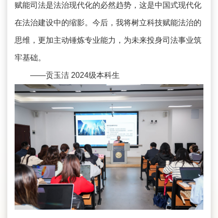
赋能司法是法治现代化的必然趋势，这是中国式现代化
在法治建设中的缩影。今后，我将树立科技赋能法治的
思维，更加主动锤炼专业能力，为未来投身司法事业筑
牢基础。
——贡玉洁 2024级本科生