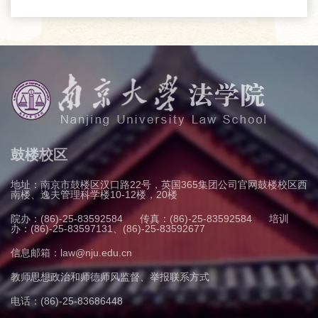
鼓楼校区
地址：南京市鼓楼区汉口路22号，英国365集团公司官网鼓楼校区西
南楼、逸夫管理科学楼10-12楼，20楼
院办：(86)-25-83592584
传真：(86)-25-83592584
培训
办：(86)-25-83597131、(86)-25-83592677
信息邮箱：law@nju.edu.cn
教师思想政治和师德师风监督、举报联系方式
电话：(86)-25-83686448