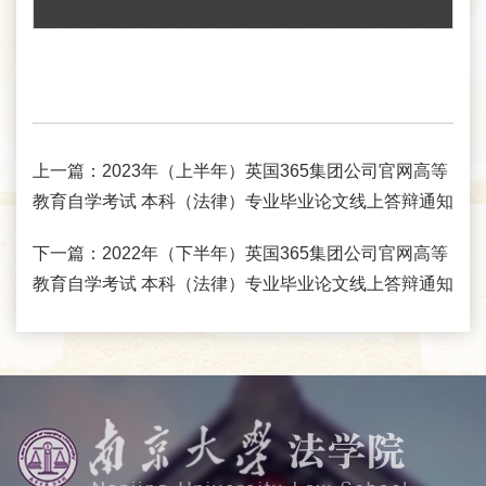
上一篇：
2023年（上半年）英国365集团公司官网高等
教育自学考试 本科（法律）专业毕业论文线上答辩通知
下一篇：
2022年（下半年）英国365集团公司官网高等
教育自学考试 本科（法律）专业毕业论文线上答辩通知