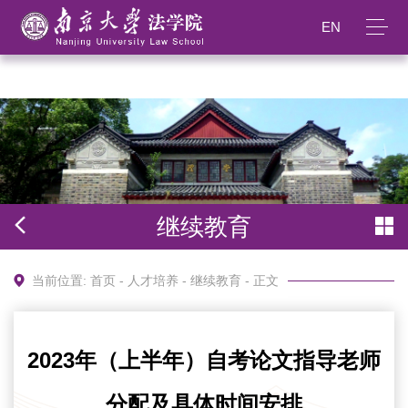
365英国上市公司(集团)官方网站-Global
EN
Platform
继续教育
当前位置:
首页
-
人才培养
-
继续教育
- 正文
2023年（上半年）自考论文指导老师
分配及具体时间安排